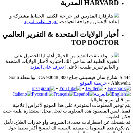
HARVARD المدربة
هارفارد المدربين في جراحة الكتف, الحفاظ مشتركة و
إعادة الإعمار, وجراحة الحوادث.
تعرف على المزيد
أخبار الولايات المتحدة & التقرير العالمي
TOP DOCTOR
د.. وقد تلقت العديد من الجوائز أهلواليا للحصول على
الخبرة الطبية له, بما في ذلك اختياره لأخبار الولايات المتحدة
و العالم تقرير طبيب الأعلى!
تعرف على المزيد
444 S. شارع سان فيسينتي
جناح 800
,
90048 |
CA
بواسطة Sonu
Ahluwalia •
خريطة الموقع
•
•
•
من قبل سونو أهلواليا
يتم توفير المعلومات المتوفرة على هذا الموقع لأغراض إعلامية
فقط. ليس المقصود هذه المعلومات لتحل محل استشارة طبية حيث
حكم الطبيب
قد ينصحك عن اضطرابات محددة, الشروط وأو خيارات العلاج. نأمل
أن تكون هذه المعلومات مفيدة بالنسبة لك لتصبح أكثر تعليما حول