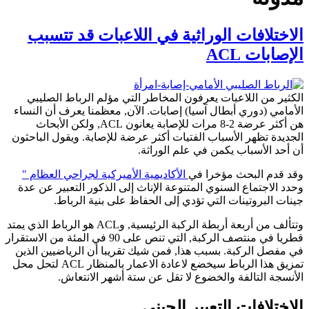
الاختلافات الوراثية في اللاعبات قد تتسبب
الإصابات ACL
الكثير من اللاعبات يعرفون المخاطر التي مؤلم الرباط الصليبي
الأمامي (دوري أبطال آسيا) إصابات. الآن, معظمنا يعرف أن النساء
هن أكثر عرضة 2-8 مرات للإصابة يعانون ACL, ولكن الأبحاث
الجديدة تظهر الأسباب الفتيات أكثر عرضة للإصابة. ويقول الباحثون
أن أحد الأسباب يكمن في علم الوراثة.
وقد قدم البحث مؤخرا في
الأكاديمية الأميركية لجراحي العظام "
وحدد الاجتماع السنوي المتنوعة الإناث إلى الذكور التعبير عن عدة
جينات البروتينات التي تؤدي إلى الحفاظ على بنية الرباط.
وتتألف من أربعة أربطة الركبة الرئيسية, وACL هو الرباط الذي يمتد
قطريا في منتصف الركبة, التي تنص على 90 في المئة من الاستقرار
في مفصل الركبة. بسبب هذا, فمن شيك تقريبا أن الرياضيين الذين
تمزيق هذا الرباط سيخضع لاعادة الاعمار بالمنظار ACL لتحل محل
الأنسجة التالفة والخضوع لا تقل عن ستة أشهر الانتعاش.
الاختلافات التعبير الجيني