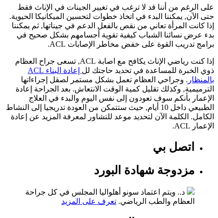
على الرغم من أننا قد لا ترغب في تغيير الجينات في الإناث فقط
حتى الآن, يمكننا البدء في اتخاذ خطوات لتحسين الميكانيكا الحيوية.
إذا كانت المرأة تعاني من نقص بالفعل الدعم في جيناتها, ثم يمكننا
بدء عرض نسائنا الشباب كيفية تقوية أجسامهم بشكل صحيح في
برامج تدريب القوة على خفض مخاطر الإصابات ACL.
إذا كنت رياضي الإناث يكافح مع اصابة ACL, تسعى جراح العظام
ذوي الخبرة للمساعدة في تحديد حاجتك لل
إعادة البناء ACL
بالمنظار
. وجراحي العظام تعمل بشكل مستمر لصقل إجراءاتها
الترميمية, وكذلك تقليل كمية الوقت الانتعاش. بعد الجراحة إعادة
الإعمار بأنكم سوف تعودون إلى نفس اليوم والبدء في العلاج
الطبيعي داخل 10 أيام, حيث ستتمكن من العودة تدريجيا إلى النشاط
الكامل. الكلمة الآن لتحديد موعد للتشاور لمعرفة المزيد عن إعادة
الإعمار ACL.
اتصل بي
مزدوجة شهادة البورد
د.. ويتم اعتماد سونو أهلواليا المجلس في كل جراحة
العظام والطب الرياضي.
تعرف على المزيد