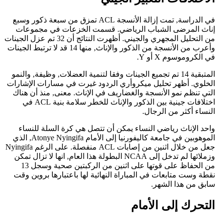
في الدراسة, تمت إزالة الأنسجة ACL تمزق من سبعة ذكور وسبع
إناث المرضى الشباب الرياضي. قسمت الخزعات في مجموعات
من التحليل المجهري والجيني. أظهرت النتائج أن 32 تم عزل الجينات
وأعرب من الأنسجة من الذكور والإناث, منها 14 قد لا ترتبط الجينات
في الكروموسوم X أو Y.
المتبقية 14 تم تجميع الجينات وفقا لتنمية العضلات, وظيفة, والنمو
الخلوي. أظهر تحليل ميكروأري الردود غيرت في مسارات الإشارات
التي تنظم نمو الأنسجة والغضاريف في الإناث. معنى, منذ أن هناك
اختلافات جينية بين الذكور والإناث للخطر سلامة بنية ACL في
النساء أكثر من الرجال.
واحد الإناث رياضي النساء يمكن أن تتصل هي كرة السلة للنساء
الموهوبين في جامعة كاليفورنيا إلى الأمام Atonye Nyingifa, الذي
جعل من خلال اثنين من إصابات ACL منفصلة. على الرغم Nyingifa
وزملائها لم تدخل إلى NCAA البطولة هذا العام, انها لا تزال تمكن
من الحفاظ على قوتها على اثنين من الركبتين صحية وسجل 13
نقطة وست متابعات في المباراة النهائية لها باعتبارها بروين وقت
سابق من هذا الشهر.
التحرك إلى الأمام