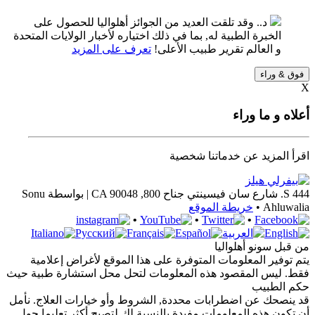
د.. وقد تلقت العديد من الجوائز أهلواليا للحصول على
الخبرة الطبية له, بما في ذلك اختياره لأخبار الولايات المتحدة
و العالم تقرير طبيب الأعلى!
تعرف على المزيد
فوق & وراء
X
أعلاه و ما وراء
اقرأ المزيد عن خدماتنا شخصية
444 S. شارع سان فيسينتي
جناح 800
,
90048 |
CA
بواسطة Sonu
Ahluwalia •
خريطة الموقع
•
•
•
من قبل سونو أهلواليا
يتم توفير المعلومات المتوفرة على هذا الموقع لأغراض إعلامية
فقط. ليس المقصود هذه المعلومات لتحل محل استشارة طبية حيث
حكم الطبيب
قد ينصحك عن اضطرابات محددة, الشروط وأو خيارات العلاج. نأمل
أن تكون هذه المعلومات مفيدة بالنسبة لك لتصبح أكثر تعليما حول