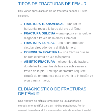
TIPOS DE FRACTURAS DE FÉMUR
Hay varios tipos distintos de las fracturas de fémur. Estos
incluyen:
FRACTURA TRANSVERSAL
– una rotura
horizontal recta a lo largo del eje del fémur
FRACTURA OBLICUA
– una ruptura en ángulo o
diagonal a través de la diáfisis femoral
FRACTURA ESPIRAL
– una rotura irregular
circular alrededor de la diáfisis femoral
CONMINUTA
FRACTURA
– una fractura que se
ha roto el fémur en 3 o más partes
ABIERTO
FRACTURA
– el peor tipo de fractura
donde los fragmentos de huesos sobresalen a
través de la piel. Este tipo de fractura requiere
cirugía de emergencia para prevenir la infección y /
o un trauma mayor.
EL DIAGNÓSTICO DE FRACTURAS
DE FÉMUR
Una fractura de diáfisis femoral no es un diagnóstico
excesivamente difícil para un médico para hacer. Por lo
general, inmediata, dolor severo después de una fractura del