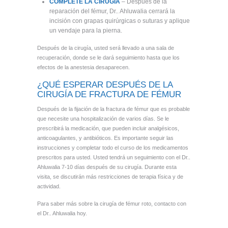
COMPLETE LA CIRUGÍA
– Después de la
reparación del fémur, Dr.. Ahluwalia cerrará la
incisión con grapas quirúrgicas o suturas y aplique
un vendaje para la pierna.
Después de la cirugía, usted será llevado a una sala de
recuperación, donde se le dará seguimiento hasta que los
efectos de la anestesia desaparecen.
¿QUÉ ESPERAR DESPUÉS DE LA
CIRUGÍA DE FRACTURA DE FÉMUR
Después de la fijación de la fractura de fémur que es probable
que necesite una hospitalización de varios días. Se le
prescribirá la medicación, que pueden incluir analgésicos,
anticoagulantes, y antibióticos. Es importante seguir las
instrucciones y completar todo el curso de los medicamentos
prescritos para usted. Usted tendrá un seguimiento con el Dr..
Ahluwalia 7-10 días después de su cirugía. Durante esta
visita, se discutirán más restricciones de terapia física y de
actividad.
Para saber más sobre la cirugía de fémur roto, contacto con
el Dr.. Ahluwalia hoy.