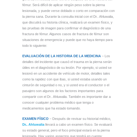
fémur. Será difícil de aplicar ningún peso sobre la pierna
lesionada, y puede verse doblado o corto en comparación con
la pierna sana. Durante la consulta inicial con el Dr.. Ahluwalia,
que discutirá su historia clínica, realizará un examen físico, y
las pruebas de imagen para confirmar el diagnóstico de una
fractura de fémur. Algunos casos de fractura de fémur son
situaciones de emergencia y puede que no haya tiempo para
todo lo siguiente:
EVALUACIÓN DE LA HISTORIA DE LA MEDICINA
– Los
detalles del incidente que causó el trauma en la pierna serán
útiles en el diagnóstico de su lesión. Por ejemplo, si usted se
lesionó en un accidente de vehículo de motor, detalles tales
como la rapidez con que ibas, si usted estaba usando un
cinturón de seguridad o no, y si usted era el conductor o el
pasajero son algunos de los factores importantes para
compartir con el Dr.. Ahluwalia. También es importante dar a
conocer cualquier problema médico que tenga o
medicamentos que ha estado tomando.
EXAMEN FÍSICO
–
Después de revisar su historial médico,
Dr.. Ahluwalia
llevará a cabo un examen físico. Se evaluará
su estado general, pero el foco principal estará en la pierna
lesionada. Hay varios aspectos que tendrá en cuenta: