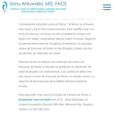
Comúnmente conocido como el “fémur,” el fémur es el hueso
más largo y fuerte del cuerpo humano. Esto significa que con
el fin de fracturar su fémur, lo más probable ha sufrido una
lesión con objeto contundente directo sobre el muslo. Según la
Academia Americana de Cirujanos Ortopédicos, la principal
causa de fracturas de fémur en los Estados Unidos son los
accidentes de vehículos de motor.
Además de los accidentes de vehículos de motor, las
fracturas de fémur a menudo se producen en pacientes de
edad avanzada con osteoporosis. Las caídas de altura son
una causa común de fracturas de fémur en adultos sanos. La
mayoría de las fracturas de la diáfisis femoral requieren
cirugía.
Para aprender más sobre la cirugía de fractura de fémur o
programar una consulta
con el Dr.. Sonu Ahluwalia, un
cirujano ortopédico Beverly Hills líder, llámenos hoy. Nuestro
número es 310.430.1310.