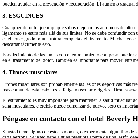
pueden ayudar en la prevención y recuperación. El aumento gradual de
3. ESGUINCES
Cualquier deporte que implique saltos o ejercicios aeróbicos de alto 
ligamento se estira más allá de sus límites. No se debe confundir con 
es el tercer grado, o una rotura completa del ligamento. Muchas vece
descartar fácilmente esto.
Fortalecimiento de las juntas con el entrenamiento con pesas puede se
en el tratamiento del dolor. También es importante para mover lentame
4. Tirones musculares
Tirones musculares son probablemente las lesiones deportivas más fre
más común de esta lesión es la fatiga muscular y rigidez. Tirones sev
El estiramiento es muy importante para mantener la salud muscular ade
sana musculares, ejercicio puede comenzar de nuevo, pero es important
Póngase en contacto con el hotel Beverly H
Si usted tiene alguno de estos síntomas, o experimenta algún tipo de l
cada persona. Si usted tiene alguna pregunta acerca de una lesión de