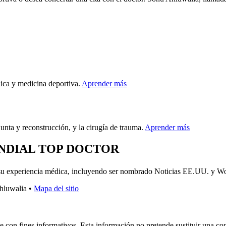
dica y medicina deportiva.
Aprender más
nta y reconstrucción, y la cirugía de trauma.
Aprender más
UNDIAL TOP DOCTOR
su experiencia médica, incluyendo ser nombrado Noticias EE.UU. y Wo
hluwalia •
Mapa del sitio
e con fines informativos. Esta información no pretende sustituir una co