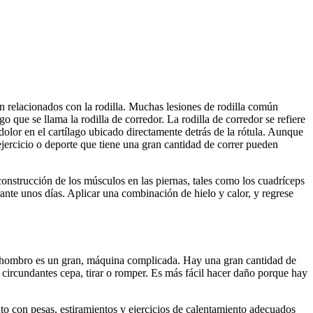
án relacionados con la rodilla. Muchas lesiones de rodilla común
go que se llama la rodilla de corredor. La rodilla de corredor se refiere
 dolor en el cartílago ubicado directamente detrás de la rótula. Aunque
ejercicio o deporte que tiene una gran cantidad de correr pueden
onstrucción de los músculos en las piernas, tales como los cuadríceps
urante unos días. Aplicar una combinación de hielo y calor, y regrese
el hombro es un gran, máquina complicada. Hay una gran cantidad de
s circundantes cepa, tirar o romper. Es más fácil hacer daño porque hay
to con pesas, estiramientos y ejercicios de calentamiento adecuados