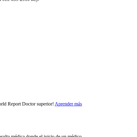
rld Report Doctor superior!
Aprender más
nsulta médica donde el juicio de un médico