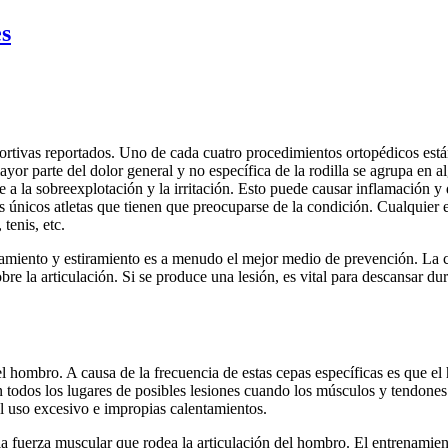
es
eportivas reportados. Uno de cada cuatro procedimientos ortopédicos est
ayor parte del dolor general y no específica de la rodilla se agrupa en al
e a la sobreexplotación y la irritación. Esto puede causar inflamación y
os únicos atletas que tienen que preocuparse de la condición. Cualquier 
tenis, etc.
tamiento y estiramiento es a menudo el mejor medio de prevención. La c
bre la articulación. Si se produce una lesión, es vital para descansar d
el hombro. A causa de la frecuencia de estas cepas específicas es que 
on todos los lugares de posibles lesiones cuando los músculos y tendone
el uso excesivo e impropias calentamientos.
la fuerza muscular que rodea la articulación del hombro. El entrenamien