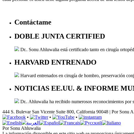
Contáctame
DOBLE JUNTA CERTIFIED
Dr.. Sonu Ahluwalia está certificado tanto en cirugía ortopé
HARVARD ENTRENADO
Harvard entrenados en cirugía de hombro, preservación conju
NOTICIAS EE.UU. & INFORME M
Dr.. Ahluwalia ha recibido numerosos reconocimientos por 
444 S. Bulevar San Vicente
Suite 800
,
California
90048 |
Por Sonu A
•
•
•
Por Sonu Ahluwalia
La información disponible en este sitio web se proporciona únicament