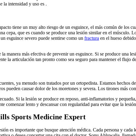
 la intensidad y uso es .
impacto tiene un muy alto riesgo de un esguince, el más común de los cu
una cepa, que es cuando se produce una lesión similar en el músculo. Lo
s un esguince severo puede sentirse como un
fractura
en el hueso debido 
r la manera más efectiva de prevenir un esguince. Si se produce una les
nte la articulación tan pronto como sea seguro para mantener el flujo de
cuentes, ya menudo son tratados por un ortopedista. Estamos hechos de 
eros pueden causar dolor de los moretones y severa. Los tirones más comu
cuado. Si la lesión se produce en reposo, anti-inflamatorios y pequeña
e comenzar lento y descansar con regularidad para evitar que la lesión
ills Sports Medicine Expert
esión es importante que busque atención médica. Cada persona y cada lesi
portiva o desea concertar una cita con el doctor. Sonu Ahluwalia, llam