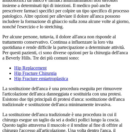
antidolorifici da banco e farmaci antinfiammatori non steroidei
insieme a determinati tipi di iniezioni. Il medico può anche
prescrivere farmaci specifici per colpire un tipo specifico di processo
patologico. Altre opzioni per alleviare il dolore all'anca possono
includere la formazione di ghiaccio sulla zona alcune volte al giorno,
nonché l'esercizio e lo stretching.
Per alcune persone, tuttavia, il dolore all'anca non risponde al
trattamento conservativo. Continua a influenzare la loro vita
quotidiana e rende difficile la partecipazione a determinate attività.
Per questi pazienti, ci sono diverse opzioni per la chirurgia dell'anca
a Beverly Hills. Tre dei più comuni sono:
Hip Replacement
Hip Fracture Chirurgia
Hip Fracture emiartroplastica
La sostituzione dell'anca è una procedura eseguita per rimuovere
l'articolazione dell'anca danneggiata e sostituirla con una protesi.
Esistono due tipi principali di protesi d'anca: sostituzione dell'anca
tradizionale e sostituzione dell'anca minimamente invasiva.
La sostituzione dell'anca tradizionale è una procedura in cui il
chirurgo esegue un taglio da sei a dodici pollici lungo la coscia.
Questo taglio attraversa il muscolo e il tendine al fine di offrire al
chirurgo l'accesso all'articolazione. Una volta dentro l'anca, il