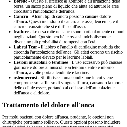
Borsite
- Questo si riferisce al gonfiore e all'irritazione della
borsa, un sacco pieno di liquido che aiuta ad attutire le aree
circostanti l'articolazione dell'anca.
Cancro
- Alcuni tipi di cancro possono causare dolore
all'anca. Questi includono il cancro alle ossa, leucemia, e il
cancro avanzato che si è diffuso all'osso.
fratture
- Le ossa rotte nell'anca sono particolarmente comuni
negli anziani. Questo perché le ossa si indeboliscono e
diventano più probabilità di rompersi con l'età.
Labral Tear
- Il labbro è l'anello di cartilagine morbida che
circonda l'articolazione dell'anca. Gli atleti corrono un rischio
particolarmente elevato per le lacrime labiali.
Lesioni muscolari o tendinee
- L'uso eccessivo può causare
gonfiore e dolore ai muscoli e ai tendini dentro e intorno
all'anca, a volte porta a tendinite e lacrime.
osteonecrosi
- Si riferisce a una condizione in cui viene
compromesso l'afflusso di sangue all'anca, causando la morte
delle cellule ossee, portando al collasso dell'articolazione
dell'anca e al dolore.
Trattamento del dolore all'anca
Per molti pazienti con dolore all'anca, prudente, le opzioni non
chirurgiche porteranno sollievo. Queste opzioni possono includere