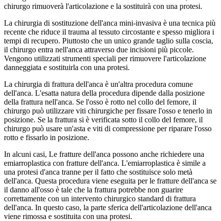
chirurgo rimuoverà l'articolazione e la sostituirà con una protesi.
La chirurgia di sostituzione dell'anca mini-invasiva è una tecnica più
recente che riduce il trauma al tessuto circostante e spesso migliora i
tempi di recupero. Piuttosto che un unico grande taglio sulla coscia,
il chirurgo entra nell'anca attraverso due incisioni più piccole.
Vengono utilizzati strumenti speciali per rimuovere l'articolazione
danneggiata e sostituirla con una protesi.
La chirurgia di frattura dell'anca è un'altra procedura comune
dell'anca. L'esatta natura della procedura dipende dalla posizione
della frattura nell'anca. Se l'osso è rotto nel collo del femore, il
chirurgo può utilizzare viti chirurgiche per fissare l'osso e tenerlo in
posizione. Se la frattura si è verificata sotto il collo del femore, il
chirurgo può usare un'asta e viti di compressione per riparare l'osso
rotto e fissarlo in posizione.
In alcuni casi, Le fratture dell'anca possono anche richiedere una
emiarroplastica con fratture dell'anca. L'emiarroplastica è simile a
una protesi d'anca tranne per il fatto che sostituisce solo metà
dell'anca. Questa procedura viene eseguita per le fratture dell'anca se
il danno all'osso è tale che la frattura potrebbe non guarire
correttamente con un intervento chirurgico standard di frattura
dell'anca. In questo caso, la parte sferica dell'articolazione dell'anca
viene rimossa e sostituita con una protesi.