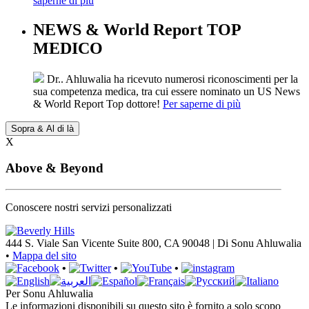
saperne di più
NEWS & World Report TOP
MEDICO
Dr.. Ahluwalia ha ricevuto numerosi riconoscimenti per la
sua competenza medica, tra cui essere nominato un US News
& World Report Top dottore!
Per saperne di più
Sopra & Al di là
X
Above & Beyond
Conoscere nostri servizi personalizzati
444 S. Viale San Vicente
Suite 800
,
CA
90048 |
Di Sonu Ahluwalia
•
Mappa del sito
•
•
•
Per Sonu Ahluwalia
Le informazioni disponibili su questo sito è fornito a solo scopo